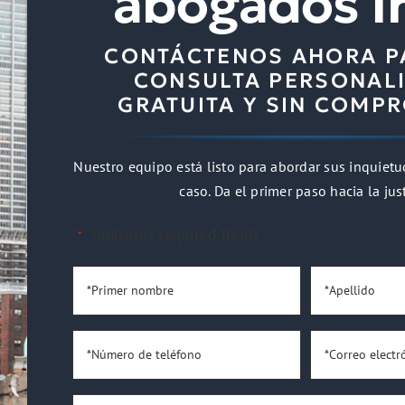
abogados I
CONTÁCTENOS AHORA P
CONSULTA PERSONALI
GRATUITA Y SIN COMP
Nuestro equipo está listo para abordar sus inquietu
caso. Da el primer paso hacia la just
"
" indicates required fields
*
*Primer
*Apellido
nombre
*
*
*Número
*Correo
de
electrónico
teléfono
*
¿Eres