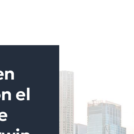
en
n el
e