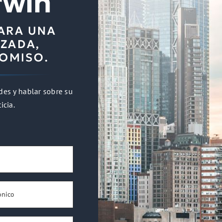
rwin
ARA UNA
ZADA,
ROMISO.
des y hablar sobre su
icia.