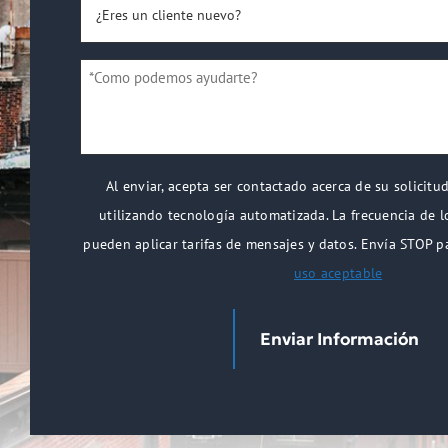
*
un
cliente
*Como
nuevo?
podemos
*
ayudarte?
*
Al enviar, acepta ser contactado acerca de su solicitu
utilizando tecnología automatizada. La frecuencia de l
pueden aplicar tarifas de mensajes y datos. Envía STOP p
uso aceptable