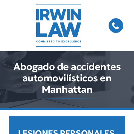
Skip
to
content
Abogado de accidentes
automovilísticos en
Manhattan
LESIONES PERSONALES