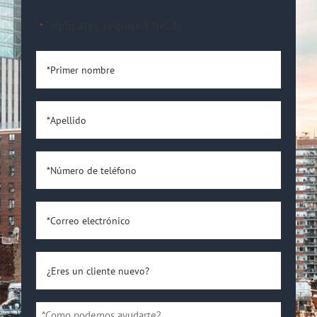
"
" indicates required fields
*
*Primer
nombre
*
*Apellido
*
*Número
de
teléfono
*Correo
*
electrónico
*
¿Eres
un
cliente
*Como